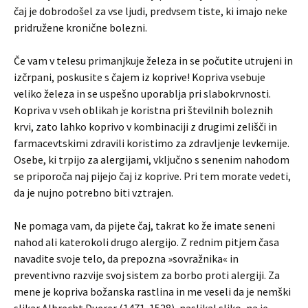
čaj je dobrodošel za vse ljudi, predvsem tiste, ki imajo neke
pridružene kronične bolezni.
Če vam v telesu primanjkuje železa in se počutite utrujeni in
izčrpani, poskusite s čajem iz koprive! Kopriva vsebuje
veliko železa in se uspešno uporablja pri slabokrvnosti.
Kopriva v vseh oblikah je koristna pri številnih boleznih
krvi, zato lahko koprivo v kombinaciji z drugimi zelišči in
farmacevtskimi zdravili koristimo za zdravljenje levkemije.
Osebe, ki trpijo za alergijami, vključno s senenim nahodom
se priporoča naj pijejo čaj iz koprive. Pri tem morate vedeti,
da je nujno potrebno biti vztrajen.
Ne pomaga vam, da pijete čaj, takrat ko že imate seneni
nahod ali katerokoli drugo alergijo. Z rednim pitjem časa
navadite svoje telo, da prepozna »sovražnika« in
preventivno razvije svoj sistem za borbo proti alergiji. Za
mene je kopriva božanska rastlina in me veseli da je nemški