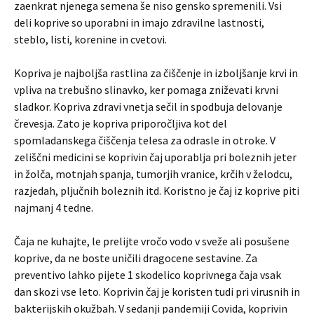
zaenkrat njenega semena še niso gensko spremenili. Vsi
deli koprive so uporabni in imajo zdravilne lastnosti,
steblo, listi, korenine in cvetovi.
Kopriva je najboljša rastlina za čiščenje in izboljšanje krvi in
vpliva na trebušno slinavko, ker pomaga zniževati krvni
sladkor. Kopriva zdravi vnetja sečil in spodbuja delovanje
črevesja. Zato je kopriva priporočljiva kot del
spomladanskega čiščenja telesa za odrasle in otroke. V
zeliščni medicini se koprivin čaj uporablja pri boleznih jeter
in žolča, motnjah spanja, tumorjih vranice, krčih v želodcu,
razjedah, pljučnih boleznih itd. Koristno je čaj iz koprive piti
najmanj 4 tedne.
Čaja ne kuhajte, le prelijte vročo vodo v sveže ali posušene
koprive, da ne boste uničili dragocene sestavine. Za
preventivo lahko pijete 1 skodelico koprivnega čaja vsak
dan skozi vse leto. Koprivin čaj je koristen tudi pri virusnih in
bakterijskih okužbah. V sedanji pandemiji Covida, koprivin