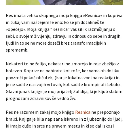
Res imata veliko skupnega moja knjiga »Resnica« in kopriva
in tukaj vam naštejem le eno: ko se jih dotakneš te
»opečejo«. Moja knjiga “Resnica” vas sili k razmišljanju o
sebi, o svojem življenju, zdravju in odnosu do sebe in drugih
ljudi in to se ne more doseči brez transformacijskih
sprememb.
Nekateri to ne želijo, nekateri ne zmorejo in raje zbežijo v
bolezen. Koprive ne nabirate kot rože, ker vama ob dotiku
povzroči pekoč občutek, (kar je lokalna vnetna reakcija) in
je ne sadite na svojih vrtovih, kot sadite krompir ali čebulo.
Glavni junak knjige je moj prijatelj Zuhdija, ki je kljub slabim
prognozam zdravnikov še vedno živ.
Res ne razumem zakaj mojo knjigo
Resnica
ne prepoznajo
bralci. Knjiga je bila napisana iskreno in z ljubeznijo do ljudi,
ki imajo dušo in srce na pravem mestu in ki so dali skozi