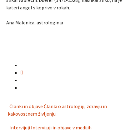
slikar Albrecht Duerer (1471-1528), naslikal sliko, na je
kateri angel s koprivo v rokah.
Ana Malenica, astrologinja
Članki in objave
Članki o astrologiji, zdravju in
kakovostnem življenju.
Intervijuji
Intervijuji in objave v medijih.