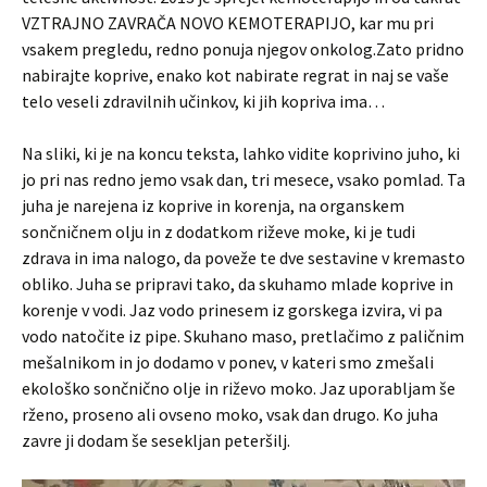
VZTRAJNO ZAVRAČA NOVO KEMOTERAPIJO, kar mu pri
vsakem pregledu, redno ponuja njegov onkolog.Zato pridno
nabirajte koprive, enako kot nabirate regrat in naj se vaše
telo veseli zdravilnih učinkov, ki jih kopriva ima…
Na sliki, ki je na koncu teksta, lahko vidite koprivino juho, ki
jo pri nas redno jemo vsak dan, tri mesece, vsako pomlad. Ta
juha je narejena iz koprive in korenja, na organskem
sončničnem olju in z dodatkom riževe moke, ki je tudi
zdrava in ima nalogo, da poveže te dve sestavine v kremasto
obliko. Juha se pripravi tako, da skuhamo mlade koprive in
korenje v vodi. Jaz vodo prinesem iz gorskega izvira, vi pa
vodo natočite iz pipe. Skuhano maso, pretlačimo z paličnim
mešalnikom in jo dodamo v ponev, v kateri smo zmešali
ekološko sončnično olje in riževo moko. Jaz uporabljam še
rženo, proseno ali ovseno moko, vsak dan drugo. Ko juha
zavre ji dodam še sesekljan peteršilj.