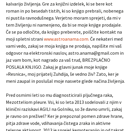
kalvarijo življenja. Gre za knjižni izdelek, ki se bere kot
roman in po besedah tistih, ki so knjigo prebrali, nobenega
ni pustila ravnodušnega. Verjetno moram sprejeti, da mi v
tem življenju ni namenjeno, da bi se moje knjige prodajale.
Če se pa odločite, da knjigo preberete, poiščite kontakt na
moji spletni strani
www.astroanama.com.
Če nekateri med
vami vedo, zakaj se moja knjiga ne prodaja, napišite mi vaš
odgovor na elektronski naslov, astro.anama@gmail.com in
jaz vam bom, kot nagrado za vaš trud, BREZPLAČNO
POSLALA KNJIGO. Zakaj je glavni junak moje knjige
»Resnica«, moj prijatelj Zuhdija, še vedno živ? Zato, ker je
meni zaupal in poslušal moje nasvete glede načina življenja.
Pred osmimi leti so mu diagnosticirali pljučnega raka,
Mezotteliom pleure. Vsi, ki so leta 2013 sodelovali z njim v
klinični raziskavi AGILI na Golniku, so že davno umrli, zakaj
je ravno on preživel? Ker je prepoznal pomen zdrave hrane,
pitja zdrave vode, vdihavanja čistega zraka in aktivne
telesne aktivnost. 2013 je sprejel kemoterapijo in od takrat