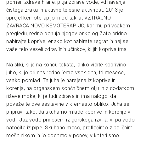
pomen zdrave hrane, pitja zdrave vode, vdihavanja
čistega zraka in aktivne telesne aktivnost. 2013 je
sprejel kemoterapijo in od takrat VZTRAJNO
ZAVRAČA NOVO KEMOTERAPIJO, kar mu pri vsakem
pregledu, redno ponuja njegov onkolog.Zato pridno
nabirajte koprive, enako kot nabirate regrat in naj se
vaše telo veseli zdravilnih učinkov, ki jih kopriva ima…
Na sliki, ki je na koncu teksta, lahko vidite koprivino
juho, ki jo pri nas redno jemo vsak dan, tri mesece,
vsako pomlad. Ta juha je narejena iz koprive in
korenja, na organskem sončničnem olju in z dodatkom
riževe moke, ki je tudi zdrava in ima nalogo, da
poveže te dve sestavine v kremasto obliko. Juha se
pripravi tako, da skuhamo mlade koprive in korenje v
vodi. Jaz vodo prinesem iz gorskega izvira, vi pa vodo
natočite iz pipe. Skuhano maso, pretlačimo z paličnim
mešalnikom in jo dodamo v ponev, v kateri smo