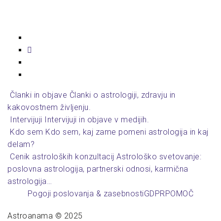
Krmarjenje
←
%naslov
%naslov
→
po
prispevkih
Članki in objave
Članki o astrologiji, zdravju in
kakovostnem življenju.
Intervijuji
Intervijuji in objave v medijih.
Kdo sem
Kdo sem, kaj zame pomeni astrologija in kaj
delam?
Cenik astroloških konzultacij
Astrološko svetovanje:
poslovna astrologija, partnerski odnosi, karmična
astrologija…
Pogoji poslovanja & zasebnosti
GDPR
POMOČ
Astroanama © 2025