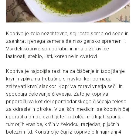
Kopriva je zelo nezahtevna, saj raste sama od sebe in
zaenkrat njenega semena še niso gensko spremenili.
Vsi deli koprive so uporabni in imajo zdravilne
lastnosti, steblo, listi, korenine in cvetovi.
Kopriva je najboljša rastlina za čiščenje in izboljšanje
krvi in vpliva na trebušno slinavko, ker pomaga
zniževati krvni sladkor. Kopriva zdravi vnetja sečil in
spodbuja delovanje črevesja. Zato je kopriva
priporočljiva kot del spomladanskega čiščenja telesa
za odrasle in otroke. V zeliščni medicini se koprivin čaj
uporablja pri boleznih jeter in žolča, motnjah spanja,
tumorjih vranice, krčih v želodcu, razjedah, pljučnih
boleznih itd. Koristno je čaj iz koprive piti najmanj 4