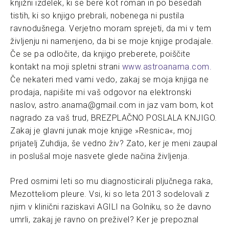
knjižni izdelek, ki se bere kot roman in po besedah
tistih, ki so knjigo prebrali, nobenega ni pustila
ravnodušnega. Verjetno moram sprejeti, da mi v tem
življenju ni namenjeno, da bi se moje knjige prodajale.
Če se pa odločite, da knjigo preberete, poiščite
kontakt na moji spletni strani
www.astroanama.com.
Če nekateri med vami vedo, zakaj se moja knjiga ne
prodaja, napišite mi vaš odgovor na elektronski
naslov, astro.anama@gmail.com in jaz vam bom, kot
nagrado za vaš trud, BREZPLAČNO POSLALA KNJIGO.
Zakaj je glavni junak moje knjige »Resnica«, moj
prijatelj Zuhdija, še vedno živ? Zato, ker je meni zaupal
in poslušal moje nasvete glede načina življenja.
Pred osmimi leti so mu diagnosticirali pljučnega raka,
Mezotteliom pleure. Vsi, ki so leta 2013 sodelovali z
njim v klinični raziskavi AGILI na Golniku, so že davno
umrli, zakaj je ravno on preživel? Ker je prepoznal