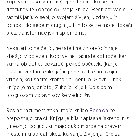
kopriva in tukaj vam naštejem le eno: ko se jih
dotakneš te »opečejo«. Moja knjiga “Resnica” vas sili k
razmišljanju o sebi, o svojem življenju, zdravju in
odnosu do sebe in drugih ljudi in to se ne more doseči
brez transformacijskih sprememb.
Nekateri to ne želijo, nekateri ne zmorejo in raje
zbežijo v bolezen. Koprive ne nabirate kot rože, ker
vama ob dotiku povzroči pekoč občutek, (kar je
lokalna vnetna reakcija) in je ne sadite na svojih
vrtovih, kot sadite krompir ali čebulo. Glavni junak
knjige je moj prijatelj Zuhdija, ki je kljub slabim
prognozam zdravnikov še vedno živ.
Res ne razumem zakaj mojo knjigo
Resnica
ne
prepoznajo bralci. Knjiga je bila napisana iskreno in z
ljubeznijo do ljudi, ki imajo dušo in srce na pravem
mestu in ki so dali skozi kalvarijo življenja. Gre za