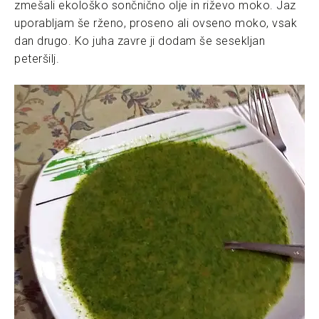
zmešali ekološko sončnično olje in riževo moko. Jaz
uporabljam še rženo, proseno ali ovseno moko, vsak
dan drugo. Ko juha zavre ji dodam še sesekljan
peteršilj.