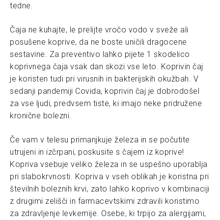
tedne.
Čaja ne kuhajte, le prelijte vročo vodo v sveže ali
posušene koprive, da ne boste uničili dragocene
sestavine. Za preventivo lahko pijete 1 skodelico
koprivnega čaja vsak dan skozi vse leto. Koprivin čaj
je koristen tudi pri virusnih in bakterijskih okužbah. V
sedanji pandemiji Covida, koprivin čaj je dobrodošel
za vse ljudi, predvsem tiste, ki imajo neke pridružene
kronične bolezni.
Če vam v telesu primanjkuje železa in se počutite
utrujeni in izčrpani, poskusite s čajem iz koprive!
Kopriva vsebuje veliko železa in se uspešno uporablja
pri slabokrvnosti. Kopriva v vseh oblikah je koristna pri
številnih boleznih krvi, zato lahko koprivo v kombinaciji
z drugimi zelišči in farmacevtskimi zdravili koristimo
za zdravljenje levkemije. Osebe, ki trpijo za alergijami,