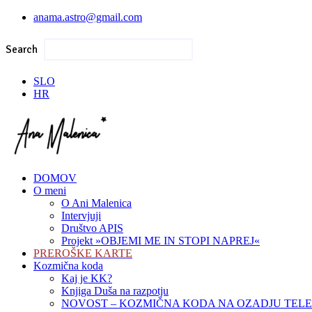
anama.astro@gmail.com
Search
SLO
HR
DOMOV
O meni
O Ani Malenica
Intervjuji
Društvo APIS
Projekt »OBJEMI ME IN STOPI NAPREJ«
PREROŠKE KARTE
Kozmična koda
Kaj je KK?
Knjiga Duša na razpotju
NOVOST – KOZMIČNA KODA NA OZADJU TEL