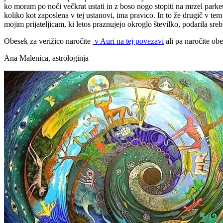
ko moram po noči večkrat ustati in z boso nogo stopiti na mrzel parket, 
koliko kot zaposlena v tej ustanovi, ima pravico. In to že drugič v tem 
mojim prijateljicam, ki letos praznujejo okroglo številko, podarila sr
Obesek za verižico naročite
v Auri na tej povezavi
ali pa naročite obe
Ana Malenica, astrologinja