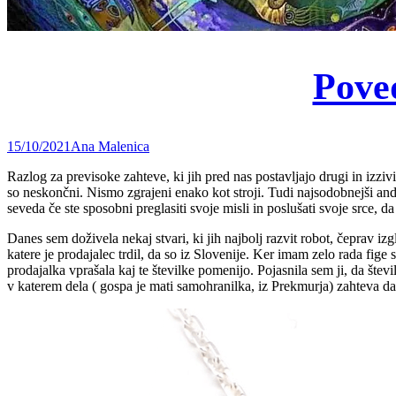
Poved
15/10/2021
Ana Malenica
Razlog za previsoke zahteve, ki jih pred nas postavljajo drugi in izzivi
so neskončni. Nismo zgrajeni enako kot stroji. Tudi najsodobnejši andro
seveda če ste sposobni preglasiti svoje misli in poslušati svoje srce, da
Danes sem doživela nekaj stvari, ki jih najbolj razvit robot, čeprav iz
katere je prodajalec trdil, da so iz Slovenije. Ker imam zelo rada fi
prodajalka vprašala kaj te številke pomenijo. Pojasnila sem ji, da šte
v katerem dela ( gospa je mati samohranilka, iz Prekmurja) zahteva 