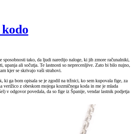
s kodo
ke sposobnosti tako, da ljudi naredijo naloge, ki jih zmore računalniki,
 upanja ali sočutja. Te lastnosti so neprecenljive. Zato bi bilo nujno,
tam kjer se skrivajo vaši strahovi.
k, ki ga bom opisala se je zgodil na tržnici, ko sem kupovala fige, za
 imela verižico z obeskom mojega kozmičnega koda in me je mlada
el) v odgovor povedala, da so fige iz Španije, vendar lastnik podjetja