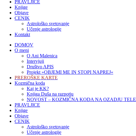
PRAVLJICE
Knjige
Objave
CENIK
Astrološko svetovanje
Učenje astrologije
Kontakt
DOMOV
O meni
O Ani Malenica
Intervjuji
Društvo APIS
Projekt »OBJEMI ME IN STOPI NAPREJ«
PREROŠKE KARTE
Kozmična koda
Kaj je KK?
Knjiga Duša na razpotju
NOVOST – KOZMIČNA KODA NA OZADJU TEL
PRAVLJICE
Knjige
Objave
CENIK
Astrološko svetovanje
Učenje astrologije