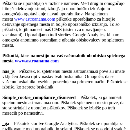
Piškotki se uporabljajo v različne namene. Med drugim omogočajo
hitrejše delovanje strani, izboljšajo uporabniško izkušnjo in
omogočajo ugotavljanje navad uporabnikov. Na spletnem
mestu
w
ww.astroanama.com
piškotke uporabljamo za hitrejše
delovanje spletnega mesta in boljšo uporabniško izkušnjo. To so
piškotki, ki jih namesti naš CMS (sistem za upravljanje z
vsebinami). Uporabljamo tudi storitev Google Analytics, ki nam
omogoča anonimno spremljanje gibanja obiskovalcev po spletnem
mestu.
Piškotki, ki se namestijo na vaš računalnik ob obisku spletnega
mesta
www.astroanama.com
has_js
– Piškotek, ki spletnemu mestu astroanama.si pove ali imate
vključen Javascript v nastavitvah brskalnika. Omogoča, da se
vašemu brskalniku vsebina posreduje na primeren način. Piškotek se
izbriše, ko zaprete brskalnik.
Simple_cookie_compliance_dismissed
– Piškotek, ki ga namesti
spletno mesto astroanama.com. Piškotek spletnemu mesto pove, da
ste se strinjali z uporabo piškotkov. Piškotek se izbriše po treh
mesecih po namestitvi.
_ga
– Piškotek storitve Google Analytics. Piškotek se uporablja za
razlikovanje med uporabniki in sejami. Piškotek se posodobi vsakič,