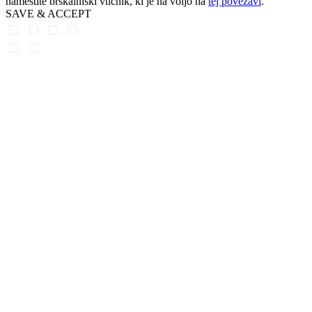
namestite brskalniški vtičnik, ki je na voljo na
tej povezavi
.
SAVE & ACCEPT