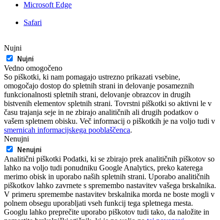
Microsoft Edge
Safari
Nujni
Nujni
Vedno omogočeno
So piškotki, ki nam pomagajo ustrezno prikazati vsebine,
omogočajo dostop do spletnih strani in delovanje posameznih
funkcionalnosti spletnih strani, delovanje obrazcov in drugih
bistvenih elementov spletnih strani. Tovrstni piškotki so aktivni le v
času trajanja seje in ne zbirajo analitičnih ali drugih podatkov o
vašem spletnem obisku. Več informacij o piškotkih je na voljo tudi v
smernicah informacijskega pooblaščenca
.
Nenujni
Nenujni
Analitični piškotki Podatki, ki se zbirajo prek analitičnih piškotov so
lahko na voljo tudi ponudniku Google Analytics, preko katerega
merimo obisk in uporabo naših spletnih strani. Uporabo analitičnih
piškotkov lahko zavrnete s spremembo nastavitev vašega brskalnika.
V primeru spremembe nastavitev brskalnika morda ne boste mogli v
polnem obsegu uporabljati vseh funkcij tega spletnega mesta.
Googlu lahko preprečite uporabo piškotov tudi tako, da naložite in