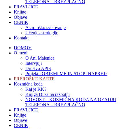
TELEFONA – BREZPLAČNO
PRAVLJICE
Knjige
Objave
CENIK
Astrološko svetovanje
Učenje astrologije
Kontakt
DOMOV
O meni
O Ani Malenica
Intervjuji
Društvo APIS
Projekt »OBJEMI ME IN STOPI NAPREJ«
PREROŠKE KARTE
Kozmična koda
Kaj je KK?
Knjiga Duša na razpotju
NOVOST – KOZMIČNA KODA NA OZADJU
TELEFONA – BREZPLAČNO
PRAVLJICE
Knjige
Objave
CENIK