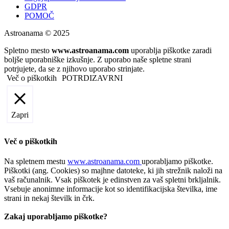
GDPR
POMOČ
Astroanama © 2025
Spletno mesto
www.astroanama.com
uporablja piškotke zaradi
boljše uporabniške izkušnje. Z uporabo naše spletne strani
potrjujete, da se z njihovo uporabo strinjate.
Več o piškotkih
POTRDI
ZAVRNI
Zapri
Več o piškotkih
Na spletnem mestu
www.astroanama.com
uporabljamo piškotke.
Piškotki (ang. Cookies) so majhne datoteke, ki jih strežnik naloži na
vaš računalnik. Vsak piškotek je edinstven za vaš spletni brkljalnik.
Vsebuje anonimne informacije kot so identifikacijska številka, ime
strani in nekaj številk in črk.
Zakaj uporabljamo piškotke?