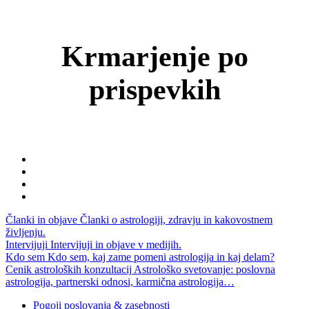
Krmarjenje po
prispevkih
←
%naslov
%naslov
→
Članki in objave
Članki o astrologiji, zdravju in kakovostnem
življenju.
Intervijuji
Intervijuji in objave v medijih.
Kdo sem
Kdo sem, kaj zame pomeni astrologija in kaj delam?
Cenik astroloških konzultacij
Astrološko svetovanje: poslovna
astrologija, partnerski odnosi, karmična astrologija…
Pogoji poslovanja & zasebnosti