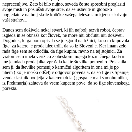
neprecenljive. Zato bi bilo nujno, seveda če ste sposobni preglasiti
svoje misli in poslušati svoje srce, da se ustavite in globoko
pogledate v najbolj skrite kotičke vašega telesa: tam kjer se skrivajo
vaši strahovi.
Danes sem doživela nekaj stvari, ki jih najbolj razvit robot, čeprav
izgleda in se obnaša kot človek, ne more niti občutiti niti doživeti.
Dogodek, ki ga bom opisala se je zgodil na tržnici, ko sem kupovala
fige, za katere je prodajalec trdil, da so iz Slovenije. Ker imam zelo
rada fige sem se odločila, da fige kupim, ravno na tej stojnici. Za
vratom sem imela verižico z obeskom mojega kozmičnega koda in
me je mlada prodajalka vprašala kaj te številke pomenijo. Pojasnila
sem ji, da številke pomenijo karmični algoritem in ona mi je po
tihem ( ko je moški odšel) v odgovor povedala, da so fige iz Španije,
vendar lastnik podjetja v katerem dela ( gospa je mati samohranilka,
iz Prekmurja) zahteva da vsem kupcem pove, da so fige slovenskega
porekla.