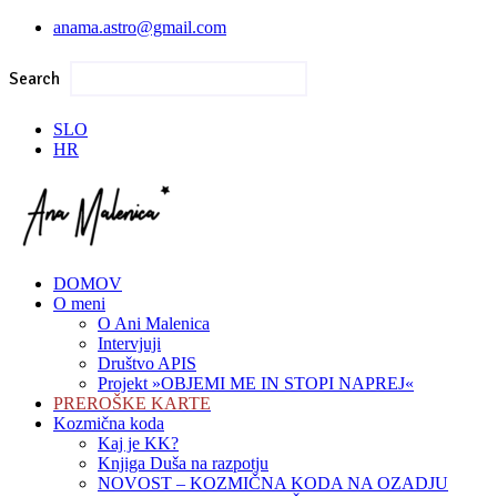
anama.astro@gmail.com
Search
SLO
HR
DOMOV
O meni
O Ani Malenica
Intervjuji
Društvo APIS
Projekt »OBJEMI ME IN STOPI NAPREJ«
PREROŠKE KARTE
Kozmična koda
Kaj je KK?
Knjiga Duša na razpotju
NOVOST – KOZMIČNA KODA NA OZADJU