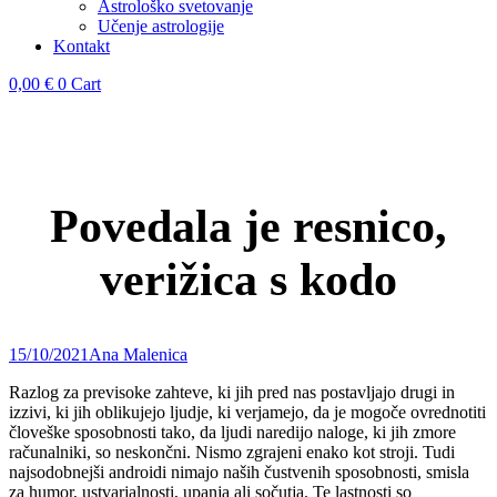
Astrološko svetovanje
Učenje astrologije
Kontakt
0,00
€
0
Cart
Povedala je resnico,
verižica s kodo
15/10/2021
Ana Malenica
Razlog za previsoke zahteve, ki jih pred nas postavljajo drugi in
izzivi, ki jih oblikujejo ljudje, ki verjamejo, da je mogoče ovrednotiti
človeške sposobnosti tako, da ljudi naredijo naloge, ki jih zmore
računalniki, so neskončni. Nismo zgrajeni enako kot stroji. Tudi
najsodobnejši androidi nimajo naših čustvenih sposobnosti, smisla
za humor, ustvarjalnosti, upanja ali sočutja. Te lastnosti so