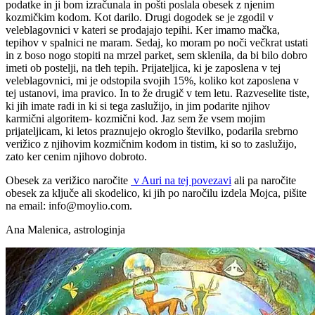
podatke in ji bom izračunala in pošti poslala obesek z njenim
kozmičkim kodom. Kot darilo. Drugi dogodek se je zgodil v
veleblagovnici v kateri se prodajajo tepihi. Ker imamo mačka,
tepihov v spalnici ne maram. Sedaj, ko moram po noči večkrat ustati
in z boso nogo stopiti na mrzel parket, sem sklenila, da bi bilo dobro
imeti ob postelji, na tleh tepih. Prijateljica, ki je zaposlena v tej
veleblagovnici, mi je odstopila svojih 15%, koliko kot zaposlena v
tej ustanovi, ima pravico. In to že drugič v tem letu. Razveselite tiste,
ki jih imate radi in ki si tega zaslužijo, in jim podarite njihov
karmični algoritem- kozmični kod. Jaz sem že vsem mojim
prijateljicam, ki letos praznujejo okroglo številko, podarila srebrno
verižico z njihovim kozmičnim kodom in tistim, ki so to zaslužijo,
zato ker cenim njihovo dobroto.
Obesek za verižico naročite
v Auri na tej povezavi
ali pa naročite
obesek za ključe ali skodelico, ki jih po naročilu izdela Mojca, pišite
na email: info@moylio.com.
Ana Malenica, astrologinja